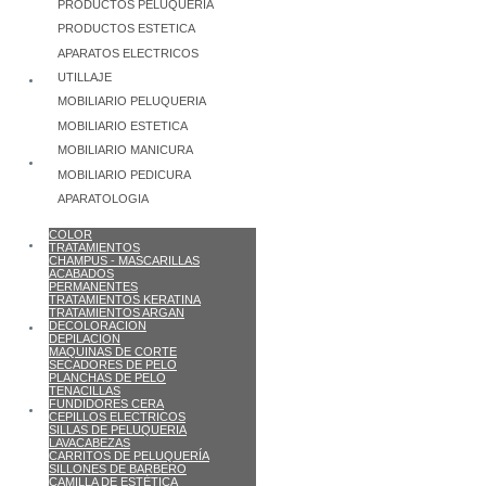
PRODUCTOS PELUQUERIA
PRODUCTOS ESTETICA
APARATOS ELECTRICOS
UTILLAJE
MOBILIARIO PELUQUERIA
MOBILIARIO ESTETICA
MOBILIARIO MANICURA
MOBILIARIO PEDICURA
APARATOLOGIA
COLOR
TRATAMIENTOS
CHAMPUS - MASCARILLAS
ACABADOS
PERMANENTES
TRATAMIENTOS KERATINA
TRATAMIENTOS ARGAN
DECOLORACION
DEPILACION
MAQUINAS DE CORTE
SECADORES DE PELO
PLANCHAS DE PELO
TENACILLAS
FUNDIDORES CERA
CEPILLOS ELECTRICOS
SILLAS DE PELUQUERIA
LAVACABEZAS
CARRITOS DE PELUQUERÍA
SILLONES DE BARBERO
CAMILLA DE ESTÉTICA