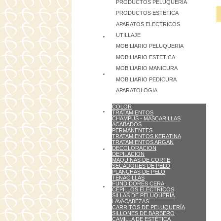
PRODUCTOS PELUQUERIA
PRODUCTOS ESTETICA
APARATOS ELECTRICOS
UTILLAJE
MOBILIARIO PELUQUERIA
MOBILIARIO ESTETICA
MOBILIARIO MANICURA
MOBILIARIO PEDICURA
APARATOLOGIA
COLOR
TRATAMIENTOS
CHAMPUS - MASCARILLAS
ACABADOS
PERMANENTES
TRATAMIENTOS KERATINA
TRATAMIENTOS ARGAN
DECOLORACION
DEPILACION
MAQUINAS DE CORTE
SECADORES DE PELO
PLANCHAS DE PELO
TENACILLAS
FUNDIDORES CERA
CEPILLOS ELECTRICOS
SILLAS DE PELUQUERIA
LAVACABEZAS
CARRITOS DE PELUQUERÍA
SILLONES DE BARBERO
CAMILLA DE ESTÉTICA