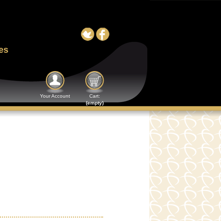
es
Your Account
Cart:
(empty)