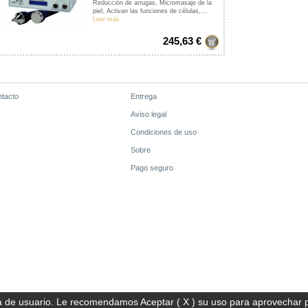
Reducción de arrugas, Micromasaje de la
piel, Activan las funciones de células,...
Leer más
245,63 €
tacto
Entrega
Aviso legal
Condiciones de uso
Sobre
Pago seguro
 de usuario. L
e recomendamos Aceptar ( X ) su uso para aprovechar