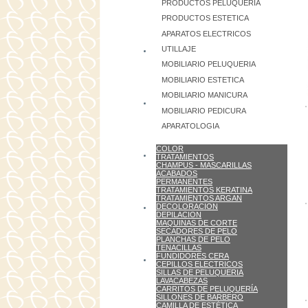
PRODUCTOS PELUQUERIA
PRODUCTOS ESTETICA
APARATOS ELECTRICOS
UTILLAJE
MOBILIARIO PELUQUERIA
MOBILIARIO ESTETICA
MOBILIARIO MANICURA
MOBILIARIO PEDICURA
APARATOLOGIA
COLOR
TRATAMIENTOS
CHAMPUS - MASCARILLAS
ACABADOS
PERMANENTES
TRATAMIENTOS KERATINA
TRATAMIENTOS ARGAN
DECOLORACION
DEPILACION
MAQUINAS DE CORTE
SECADORES DE PELO
PLANCHAS DE PELO
TENACILLAS
FUNDIDORES CERA
CEPILLOS ELECTRICOS
SILLAS DE PELUQUERIA
LAVACABEZAS
CARRITOS DE PELUQUERÍA
SILLONES DE BARBERO
CAMILLA DE ESTÉTICA