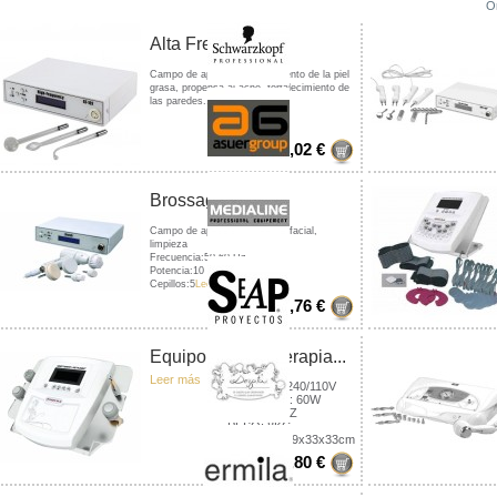
O
Alta Frecuencia
(Darsonval)
Campo de aplicación: tratamiento de la piel
grasa, propensa al acné, fortalecimiento de
las paredes...
Leer más
196,02 €
Brossage facial
Campo de aplicación: masaje facial,
limpieza
Frecuencia:50-60 Hz
Potencia:10 W
Cepillos:5
Leer más
188,76 €
Equipo de Mesoterapia...
Leer más
VOLTAJE: 240/110V
POTENCIA: 60W
HZ: 50/60HZ
PESO: 8KG
TAMAÑO: 49x33x33cm
822,80 €