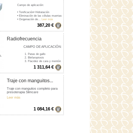
Campo de aplicación:
• Tonificación• Hidratación
• Eliminación de las células muertas
• Oxigenación de...
Leer más
387,20 €
Radiofrecuencia
monopolar
CAMPO DE APLICACIÓN:
1. Patas de gallo
2. Blefaroptosis
3. Flacidez de cara y mentón
4. otros...
Leer más
1 311,64 €
Traje con manguitos...
Traje con manguitos completo para
presoterapia Slimcare
Leer más
1 084,16 €