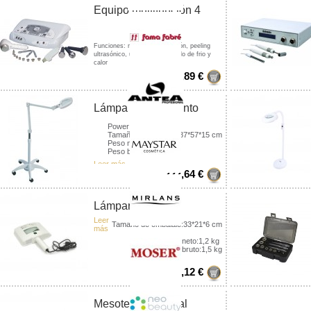
Equipo multifunción 4
en...
Funciones: microdermoabrasión, peeling
ultrasónico, ultrasonido, martillo de frio y
calor
Frecuencia:50-60...
Leer más
1 220,89 €
Lámpara de aumento
con...
Power:25 W
Tamaño de embalaje:87*57*15 cm
Peso neto:12 kg
Peso bruto:13 kg
Leer más
222,64 €
Lámpara Wood
Leer
Tamaño de embalaje:33*21*6 cm
más
Peso neto:1,2 kg
Peso bruto:1,5 kg
87,12 €
Mesoterapia virtual