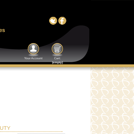
es
Your Account
Cart:
(empty)
AUTY