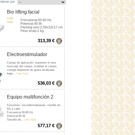
rdenar por
Bio lifting facial
Leer
Frecuencia:50-60 Hz
más
Potencia:40 W
Packing size:2,33x22x17 cm
Peso bruto:2 kg
313,39 €
Electroestimulador
Campo de aplicación: mantener el tono
muscular del cuerpo, modelar el cuerpo,
corregir depósitos de grasa localizada,
bajar...
Leer más
536,03 €
Equipo multifunción 2
en...
Funciones: microdermabrasión, martillo de
frio y calor
Frecuencia:50-60 Hz
Potencia:80 W
Tamaño de...
Leer más
577,17 €