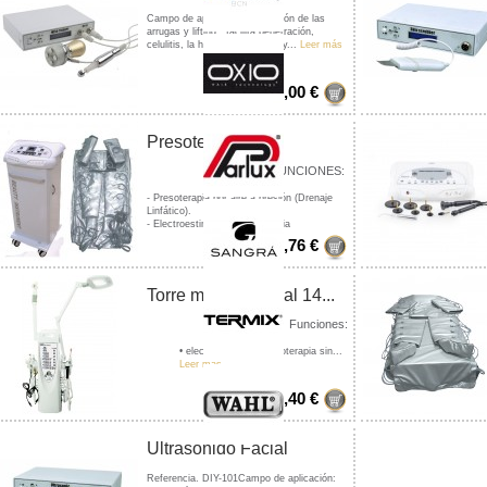
Campo de aplicación: corrección de las
arrugas y lifting , facilita penetración,
celulitis, la hiperpigmentación y...
Leer más
363,00 €
Presoterapia +...
FUNCIONES:
- Presoterapia por aire a presión (Drenaje
Linfático).
- Electroestimulación (Gimnasia
Pasiva).
Leer más
1 640,76 €
Torre multifuncional 14...
Funciones:
• electroporación (mesoterapia sin...
Leer más
2 226,40 €
Ultrasonido Facial
Referencia. DIY-101Campo de aplicación: