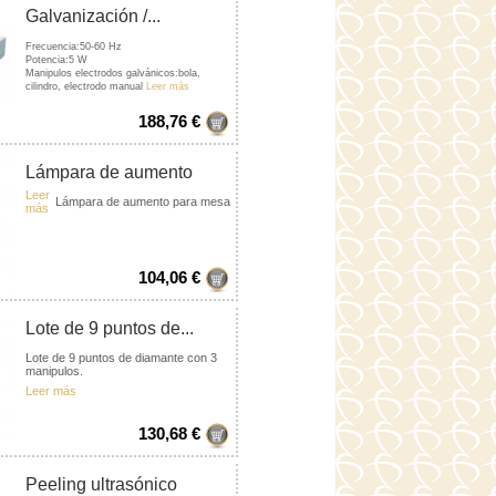
Galvanización /...
Frecuencia:50-60 Hz
Potencia:5 W
Manipulos electrodos galvánicos:bola,
cilindro, electrodo manual
Leer más
188,76 €
Lámpara de aumento
para...
Leer
Lámpara de aumento para mesa
más
104,06 €
Lote de 9 puntos de...
Lote de 9 puntos de diamante con 3
manipulos .
Leer más
130,68 €
Peeling ultrasónico