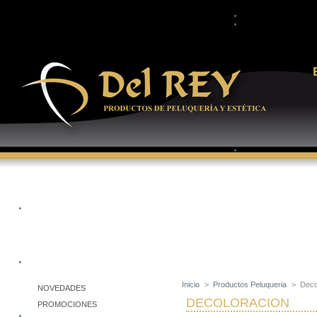
Inicio
>
Productos Peluqueria
>
Deco
NOVEDADES
DECOLORACION
PROMOCIONES