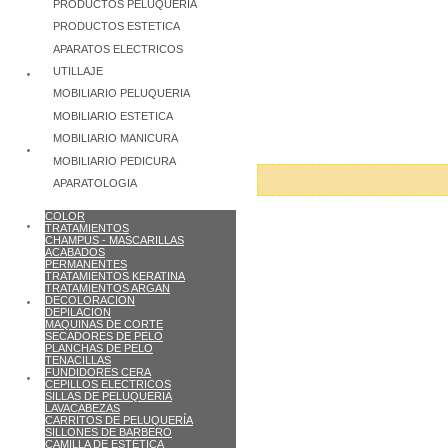
PRODUCTOS PELUQUERIA
PRODUCTOS ESTETICA
APARATOS ELECTRICOS
UTILLAJE
MOBILIARIO PELUQUERIA
MOBILIARIO ESTETICA
MOBILIARIO MANICURA
MOBILIARIO PEDICURA
APARATOLOGIA
COLOR
TRATAMIENTOS
CHAMPUS - MASCARILLAS
ACABADOS
PERMANENTES
TRATAMIENTOS KERATINA
TRATAMIENTOS ARGAN
DECOLORACION
DEPILACION
MAQUINAS DE CORTE
SECADORES DE PELO
PLANCHAS DE PELO
TENACILLAS
FUNDIDORES CERA
CEPILLOS ELECTRICOS
SILLAS DE PELUQUERIA
LAVACABEZAS
CARRITOS DE PELUQUERÍA
SILLONES DE BARBERO
CAMILLA DE ESTÉTICA