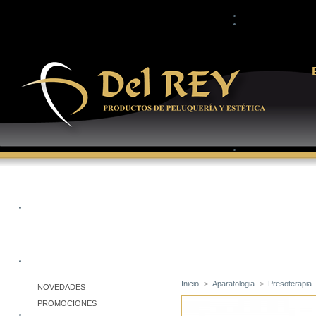
Inicio
>
Aparatologia
>
Presoterapia
NOVEDADES
PROMOCIONES