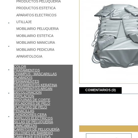
PRODUCTOS PELUQUERIA
PRODUCTOS ESTETICA
APARATOS ELECTRICOS
UTILLAJE
MOBILIARIO PELUQUERIA
MOBILIARIO ESTETICA
MOBILIARIO MANICURA
MOBILIARIO PEDICURA
APARATOLOGIA
COLOR
TRATAMIENTOS
CHAMPUS - MASCARILLAS
ACABADOS
PERMANENTES
TRATAMIENTOS KERATINA
TRATAMIENTOS ARGAN
COMENTARIOS (0)
DECOLORACION
DEPILACION
MAQUINAS DE CORTE
SECADORES DE PELO
PLANCHAS DE PELO
TENACILLAS
FUNDIDORES CERA
CEPILLOS ELECTRICOS
SILLAS DE PELUQUERIA
LAVACABEZAS
CARRITOS DE PELUQUERÍA
SILLONES DE BARBERO
CAMILLA DE ESTÉTICA