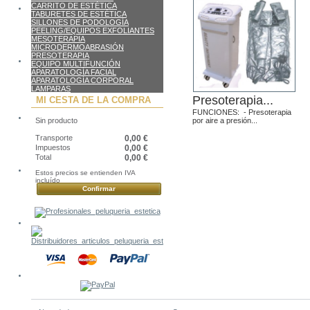
CARRITO DE ESTÉTICA
TABURETES DE ESTÉTICA
SILLONES DE PODOLOGÍA
PEELING/EQUIPOS EXFOLIANTES
MESOTERAPIA
MICRODERMOABRASIÓN
PRESOTERAPIA
EQUIPO MULTIFUNCIÓN
APARATOLOGÍA FACIAL
APARATOLOGÍA CORPORAL
LAMPARAS
Presoterapia...
MI CESTA DE LA COMPRA
FUNCIONES: - Presoterapia
Sin producto
por aire a presión...
Transporte
0,00 €
Impuestos
0,00 €
Total
0,00 €
Estos precios se entienden IVA
incluído
Confirmar