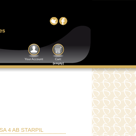
es
Your Account
Cart:
(empty)
SA 4 AB STARPIL