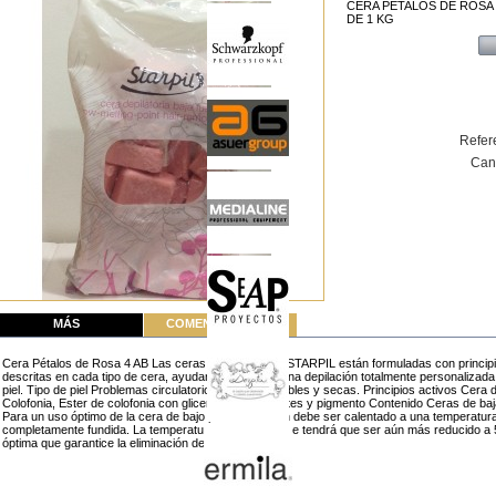
CERA PETALOS DE ROSA 
DE 1 KG
Refer
Can
MÁS
COMENTARIOS (0)
Cera Pétalos de Rosa 4 AB Las ceras de baja fusión STARPIL están formuladas con princip
descritas en cada tipo de cera, ayudando a realizar una depilación totalmente personalizad
piel. Tipo de piel Problemas circulatorios. Pieles sensibles y secas. Principios activos Cera 
Colofonia, Ester de colofonia con glicerina, Antioxidantes y pigmento Contenido Ceras de 
Para un uso óptimo de la cera de bajo punto de fusión debe ser calentado a una temperatu
completamente fundida. La temperatura posteriormente tendrá que ser aún más reducido a 
óptima que garantice la eliminación del vello efectiva.