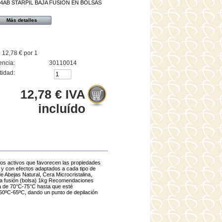
4AB STARPIL BAJA FUSION EN BOLSAS
Más detalles
12,78 €
por 1
encia:
30110014
tidad:
12,78 €
IVA
incluído
ios activos que favorecen las propiedades
a y con efectos adaptados a cada tipo de
de Abejas Natural, Cera Microcristalina,
baja fusión (bolsa) 1kg Recomendaciones
ra de 70°C-75°C hasta que esté
50ºC-65ºC, dando un punto de depilación