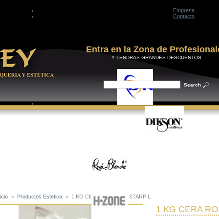
Empresa
Contacto
Entra en la Zona de Profesional
Y TENDRAS GRANDES DESCUENTOS
icio
>
Productos Estetica
>
1 KG CERA ROSA 4 AB STARPIL
1 KG CERA RO