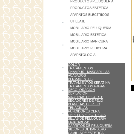
PRODUCTOS PELUQUERIA
PRODUCTOS ESTETICA
APARATOS ELECTRICOS
UTILLAJE
MOBILIARIO PELUQUERIA
MOBILIARIO ESTETICA
MOBILIARIO MANICURA
MOBILIARIO PEDICURA
APARATOLOGIA
COLOR
TRATAMIENTOS
CHAMPUS - MASCARILLAS
ACABADOS
PERMANENTES
TRATAMIENTOS KERATINA
TRATAMIENTOS ARGAN
DECOLORACION
DEPILACION
MAQUINAS DE CORTE
SECADORES DE PELO
PLANCHAS DE PELO
TENACILLAS
FUNDIDORES CERA
CEPILLOS ELECTRICOS
SILLAS DE PELUQUERIA
LAVACABEZAS
CARRITOS DE PELUQUERÍA
SILLONES DE BARBERO
CAMILLA DE ESTÉTICA