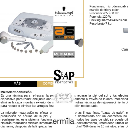
Funciones: microdermoabrasi
martillo de frio y calor
Frecuencia:50-60 Hz
Potencia:120 W
Packing size:54x40x23 cm
Peso bruto:7 kg
Can
MÁS
COMENTARIOS (0)
Microdermoabrasión
.
Es una técnica para refrescar la piel, que ayuda a reparar la piel del sol y los efecto
dispositivo para rociar aire junto con las puntas de diamante a través de la cara, mezcla
eliminar la capa muerta y exterior de la piel. Como con otras técnicas de rejuvenecimiento d
para reducir o eliminar las arrugas finas y la pigmentación no deseada.
La microdermoabrasión es eficaz en la reducción de las líneas finas, "patas de gallo", 
producción de células de la piel y el colágeno. Ha demostrado ser un cosmético no
regularmente, este sistema funciona de maravilla en todos los tipos de piel: se puede util
Notarás resultados visibles inmediatamente. Después del tratamiento, usted debe utilizar c
diamante, después de la limpieza, las ponemos en alcohol 75% durante 15 minutos, y las d