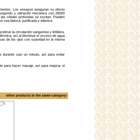
trumentos. Los ensayos aseguran su efecto
r segundo y vibración mecánica con 28000
 las células profundas se excitan. Pueden
se vea blanca, purificada y elástica.
acelerar la circulación sanguínea y linfática,
dérmica, así al disminuir el exceso de agua
olsas de los ojos con suavidad en la misma
 durante casi un minuto, así para evitar
ante para hacer masaje, así para mejorar el
other products in the same category: