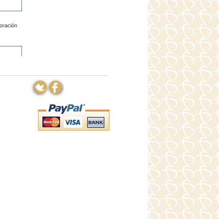
poración
: masaje