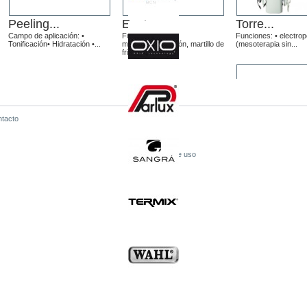
Peeling...
Equipo...
Torre...
Campo de aplicación: •
Funciones:
Funciones: • electro
Tonificación• Hidratación •...
microdermabrasión, martillo de
(mesoterapia sin...
frio y calor...
tacto
Entrega
Aviso legal
Condiciones de uso
Brossage...
Sobre
Campo de aplicación
Pago seguro
facial, limpieza...