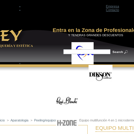
Empresa
Contacto
Entra en la Zona de Profesional
Y TENDRAS GRANDES DESCUENTOS
icio
>
Aparatologia
>
Peeling/equipos exfoliantes
>
Equipo multifunción 4 en 1 microderm
EQUIPO MULT