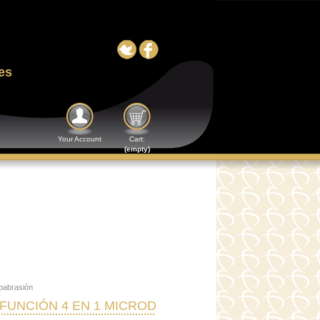
es
Your Account
Cart:
(empty)
oabrasión
IFUNCIÓN 4 EN 1 MICRODERMOABRASIÓN