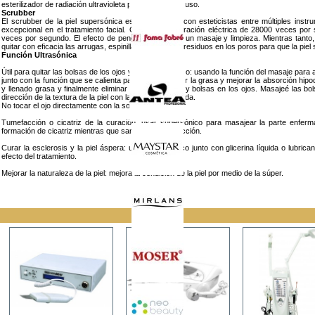
esterilizador de radiación ultravioleta para el siguiente uso.
Scrubber
El scrubber de la piel supersónica es más popular con esteticistas entre múltiples ins
excepcional en el tratamiento facial. Cambios de vibración eléctrica de 28000 veces po
veces por segundo. El efecto de penetración ofrece un masaje y limpieza. Mientras tanto,
quitar con eficacia las arrugas, espinillas, manchas y residuos en los poros para que la piel 
Función Ultrasónica
Útil para quitar las bolsas de los ojos y el círculo del ojo: usando la función del masaje para 
junto con la función que se calienta para descomponer la grasa y mejorar la absorción hipo
y llenado grasa y finalmente eliminar círculos del ojo y bolsas en los ojos. Masajeé las b
dirección de la textura de la piel con la punta de la sonda.
No tocar el ojo directamente con la sonda.
Tumefacción o cicatriz de la curación: usar supersónico para masajear la parte enferma
formación de cicatriz mientras que sanó de la tumefacción.
Curar la esclerosis y la piel áspera: usar supersónico junto con glicerina líquida o lubric
efecto del tratamiento.
Mejorar la naturaleza de la piel: mejora la condición de la piel por medio de la súper.